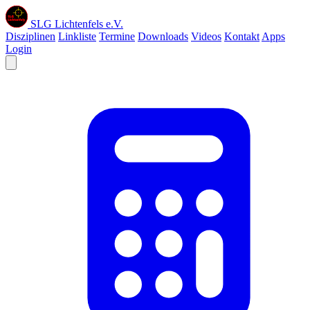
SLG Lichtenfels e.V.
Disziplinen
Linkliste
Termine
Downloads
Videos
Kontakt
Apps
Login