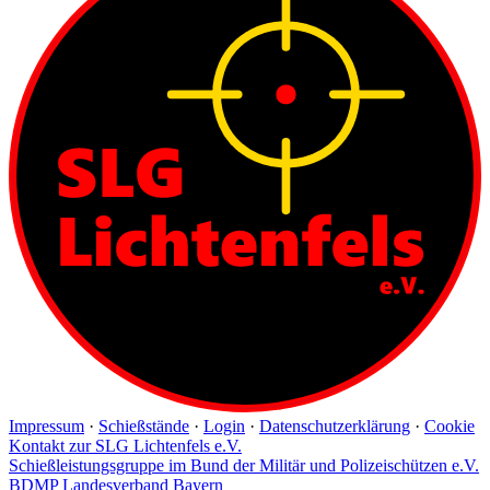
Impressum
·
Schießstände
·
Login
·
Datenschutzerklärung
·
Cookie
Kontakt zur SLG Lichtenfels e.V.
Schießleistungsgruppe im Bund der Militär und Polizeischützen e.V.
BDMP Landesverband Bayern