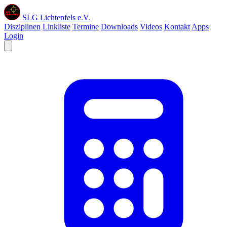
SLG Lichtenfels e.V.
Disziplinen
Linkliste
Termine
Downloads
Videos
Kontakt
Apps
Login