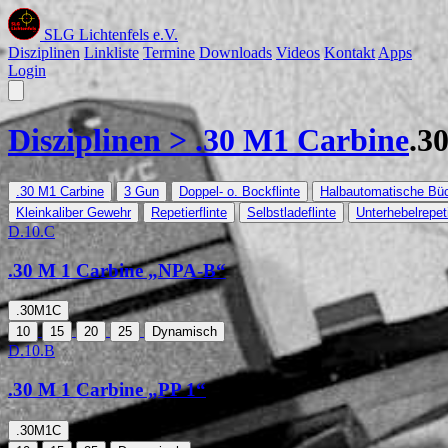
SLG Lichtenfels e.V.
Disziplinen
Linkliste
Termine
Downloads
Videos
Kontakt
Apps
Login
Disziplinen >
.30 M1 Carbine
.3
.30 M1 Carbine
3 Gun
Doppel- o. Bockflinte
Halbautomatische Bü
Kleinkaliber Gewehr
Repetierflinte
Selbstladeflinte
Unterhebelrepe
D.10.C
.30 M 1 Carbine „NPA-B“
.30M1C
10
15
20
25
Dynamisch
D.10.B
.30 M 1 Carbine „PP 1“
.30M1C