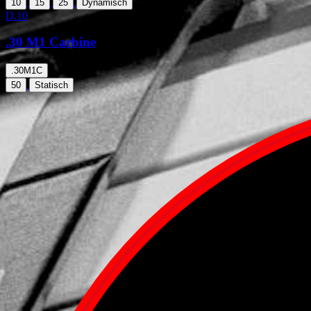
10
15
25
Dynamisch
D.10
.30 M1 Carbine
.30M1C
50
Statisch