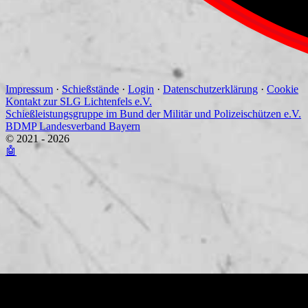
Impressum
·
Schießstände
·
Login
·
Datenschutzerklärung
·
Cookie
Kontakt zur SLG Lichtenfels e.V.
Schießleistungsgruppe im Bund der Militär und Polizeischützen e.V.
BDMP Landesverband Bayern
© 2021 - 2026
🤖