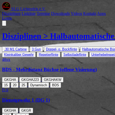
SLG Lichtenfels e.V.
Disziplinen
Linkliste
Termine
Downloads
Videos
Kontakt
Apps
Login
Disziplinen >
Halbautomatische
.30 M1 Carbine
3 Gun
Doppel- o. Bockflinte
Halbautomatische Bü
Kleinkaliber Gewehr
Repetierflinte
Selbstladeflinte
Unterhebelrepe
48xx
BDS - Mehrdistanz Büchse (offene Visierung)
GKGHA
GKGHA223
GKGHAKW
15
20
25
Dynamisch
BDS
D.6
Dienstgewehr 1 (DG 1)
GKGHA
GKGR