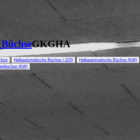
 Büchse
GKGHA
chse
Halbautomatische Büchse (.223)
Halbautomatische Büchse (KW)
tierbüchse (KW)