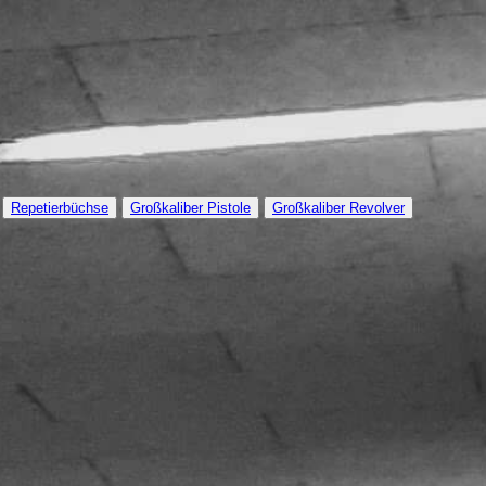
Repetierbüchse
Großkaliber Pistole
Großkaliber Revolver