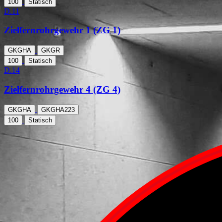
100
Statisch
D.11
Zielfernrohrgewehr 1 (ZG 1)
GKGHA
GKGR
100
Statisch
D.14
Zielfernrohrgewehr 4 (ZG 4)
GKGHA
GKGHA223
100
Statisch